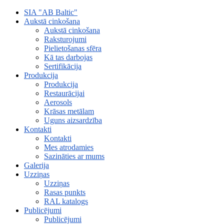
SIA "AB Baltic"
Aukstā cinkošana
Aukstā cinkošana
Raksturojumi
Pielietošanas sfēra
Kā tas darbojas
Sertifikācija
Produkcija
Produkcija
Restaurācijai
Aerosols
Krāsas metālam
Uguns aizsardzība
Kontakti
Kontakti
Mes atrodamies
Sazināties ar mums
Galerija
Uzziņas
Uzziņas
Rasas punkts
RAL katalogs
Publicējumi
Publicējumi