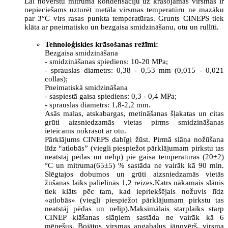
Lai novērstu mitruma kondensāciju uz krāsojamās virsmas ir
nepieciešams uzturēt metāla virsmas temperatūru ne mazāku
par 3°C virs rasas punkta temperatūras. Grunts CINEPS tiek
klāta ar pneimatisko un bezgaisa smidzināšanu, otu un rullīti.
Tehnoloģiskies krāsošanas režīmi:
Bezgaisa smidzināšana
- smidzināšanas spiediens: 10-20 MPa;
- sprauslas diametrs: 0,38 - 0,53 mm (0,015 - 0,021
collas);
Pneimatiskā smidzināšana
- saspiestā gaisa spiediens: 0,3 - 0,4 MPa;
- sprauslas diametrs: 1,8-2,2 mm.
Asās malas, atskabargas, metināšanas šļakatas un citas
grūti aizsniedzamās vietas pirms smidzināšanas
ieteicams nokrāsot ar otu.
Pārklājums CINEPS dabīgi žūst. Pirmā slāņa nožūšana
līdz “atlobās” (viegli piespiežot pārklājumam pirkstu tas
neatstāj pēdas un nelīp) pie gaisa temperatūras (20±2)
°C un mitruma(65±5) % sastāda ne vairāk kā 90 min.
Slēgtajos dobumos un grūti aizsniedzamās vietās
žūšanas laiks palielinās 1,2 reizes.Katrs nākamais slānis
tiek klāts pēc tam, kad iepriekšējais nožuvis līdz
«atlobās» (viegli piespiežot pārklājumam pirkstu tas
neatstāj pēdas un nelīp).Maksimālais starplaiks starp
CINEP klāšanas slāņiem sastāda ne vairāk kā 6
mēnešus. Bojātos virsmas apgabalus jānovērš, virsma