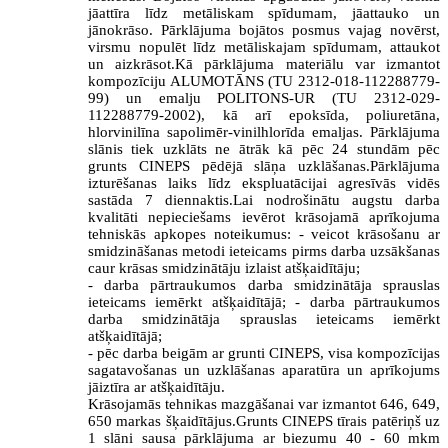
jāattīra līdz metāliskam spīdumam, jāattauko un
jānokrāso. Pārklājuma bojātos posmus vajag novērst,
virsmu nopulēt līdz metāliskajam spīdumam, attaukot
un aizkrāsot.Kā pārklājuma materiālu var izmantot
kompozīciju ALUMOTĀNS (TU 2312-018-112288779-
99) un emalju POLITONS-UR (TU 2312-029-
112288779-2002), kā arī epoksīda, poliuretāna,
hlorvinilīna sapolimēr-vinilhlorīda emaljas. Pārklājuma
slānis tiek uzklāts ne ātrāk kā pēc 24 stundām pēc
grunts CINEPS pēdējā slāņa uzklāšanas.Pārklājuma
izturēšanas laiks līdz ekspluatācijai agresīvās vidēs
sastāda 7 diennaktis.Lai nodrošinātu augstu darba
kvalitāti nepieciešams ievērot krāsojamā aprīkojuma
tehniskās apkopes noteikumus: - veicot krāsošanu ar
smidzināšanas metodi ieteicams pirms darba uzsākšanas
caur krāsas smidzinātāju izlaist atšķaidītāju;
- darba pārtraukumos darba smidzinātāja sprauslas
ieteicams iemērkt atšķaidītājā; - darba pārtraukumos
darba smidzinātāja sprauslas ieteicams iemērkt
atšķaidītājā;
- pēc darba beigām ar grunti CINEPS, visa kompozīcijas
sagatavošanas un uzklāšanas aparatūra un aprīkojums
jāiztīra ar atšķaidītāju.
Krāsojamās tehnikas mazgāšanai var izmantot 646, 649,
650 markas šķaidītājus.Grunts CINEPS tīrais patēriņš uz
1 slāni sausa pārklājuma ar biezumu 40 - 60 mkm