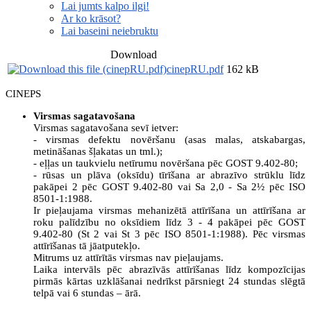
Lai jumts kalpo ilgi!
Ar ko krāsot?
Lai baseini neiebruktu
Download
cinepRU.pdf
162 kB
CINEPS
Virsmas sagatavošana
Virsmas sagatavošana sevī ietver:
- virsmas defektu novēršanu (asas malas, atskabargas,
metināšanas šļakatas un tml.);
- eļļas un taukvielu netīrumu novēršana pēc GOST 9.402-80;
- rūsas un plāva (oksīdu) tīrīšana ar abrazīvo strūklu līdz
pakāpei 2 pēc GOST 9.402-80 vai Sa 2,0 - Sa 2½ pēc ISO
8501-1:1988.
Ir pieļaujama virsmas mehanizētā attīrīšana un attīrīšana ar
roku palīdzību no oksīdiem līdz 3 - 4 pakāpei pēc GOST
9.402-80 (St 2 vai St 3 pēc ISO 8501-1:1988). Pēc virsmas
attīrīšanas tā jāatputekļo.
Mitrums uz attīrītās virsmas nav pieļaujams.
Laika intervāls pēc abrazīvās attīrīšanas līdz kompozīcijas
pirmās kārtas uzklāšanai nedrīkst pārsniegt 24 stundas slēgtā
telpā vai 6 stundas – ārā.