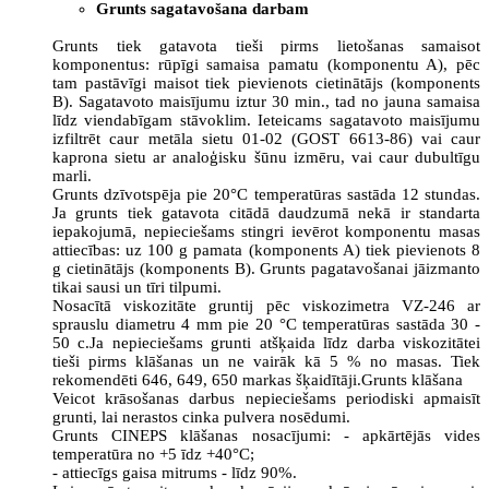
Grunts sagatavošana darbam
Grunts tiek gatavota tieši pirms lietošanas samaisot
komponentus: rūpīgi samaisa pamatu (komponentu A), pēc
tam pastāvīgi maisot tiek pievienots cietinātājs (komponents
B). Sagatavoto maisījumu iztur 30 min., tad no jauna samaisa
līdz viendabīgam stāvoklim. Ieteicams sagatavoto maisījumu
izfiltrēt caur metāla sietu 01-02 (GOST 6613-86) vai caur
kaprona sietu ar analoģisku šūnu izmēru, vai caur dubultīgu
marli.
Grunts dzīvotspēja pie 20°C temperatūras sastāda 12 stundas.
Ja grunts tiek gatavota citādā daudzumā nekā ir standarta
iepakojumā, nepieciešams stingri ievērot komponentu masas
attiecības: uz 100 g pamata (komponents A) tiek pievienots 8
g cietinātājs (komponents B). Grunts pagatavošanai jāizmanto
tikai sausi un tīri tilpumi.
Nosacītā viskozitāte gruntij pēc viskozimetra VZ-246 ar
sprauslu diametru 4 mm pie 20 °C temperatūras sastāda 30 -
50 c.Ja nepieciešams grunti atšķaida līdz darba viskozitātei
tieši pirms klāšanas un ne vairāk kā 5 % no masas. Tiek
rekomendēti 646, 649, 650 markas šķaidītāji.Grunts klāšana
Veicot krāsošanas darbus nepieciešams periodiski apmaisīt
grunti, lai nerastos cinka pulvera nosēdumi.
Grunts CINEPS klāšanas nosacījumi: - apkārtējās vides
temperatūra no +5 īdz +40°C;
- attiecīgs gaisa mitrums - līdz 90%.