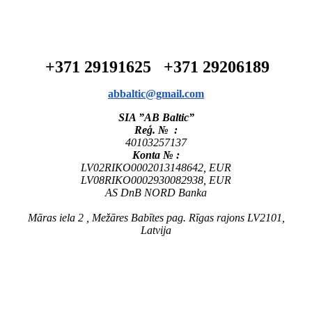
+371 29191625 +371 29206189
abbaltic@gmail.com
SIA ”AB Baltic”
Reģ. № :
40103257137
Konta № :
LV02RIKO0002013148642, EUR
LV08RIKO0002930082938, EUR
AS DnB NORD Banka
Māras iela 2 , Mežāres Babītes pag. Rīgas rajons LV2101,
Latvija