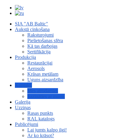
SIA "AB Baltic"
Aukstā cinkošana
Raksturojumi
Pielietošanas sfēra
Kā tas darbojas
Sertifikācija
Produkcija
Restaurācijai
Aerosols
Krāsas metālam
Uguns aizsardzība
Kontakti
Mes atrodamies
Sazināties ar mums
Galerija
Uzziņas
Rasas punkts
RAL katalogs
Publicējumi
Lai jumts kalpo ilgi!
Ar ko krāsot?