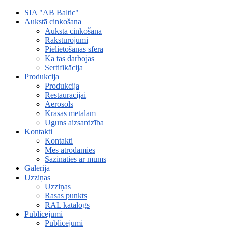
SIA "AB Baltic"
Aukstā cinkošana
Aukstā cinkošana
Raksturojumi
Pielietošanas sfēra
Kā tas darbojas
Sertifikācija
Produkcija
Produkcija
Restaurācijai
Aerosols
Krāsas metālam
Uguns aizsardzība
Kontakti
Kontakti
Mes atrodamies
Sazināties ar mums
Galerija
Uzziņas
Uzziņas
Rasas punkts
RAL katalogs
Publicējumi
Publicējumi