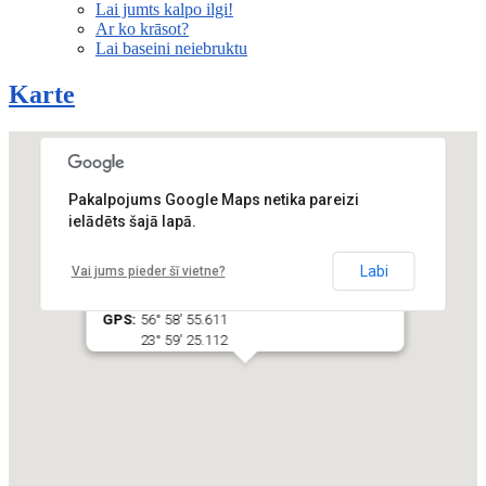
Lai jumts kalpo ilgi!
Ar ko krāsot?
Lai baseini neiebruktu
Karte
Pakalpojums Google Maps netika pareizi
ielādēts šajā lapā.
SIA "AB Baltic"
Lorem Ipsum – tas ir teksta salikums,
Labi
Vai jums pieder šī vietne?
kuru izmanto poligrāfijā un maketēšanas darbos.
GPS:
56° 58' 55.611
23° 59' 25.112