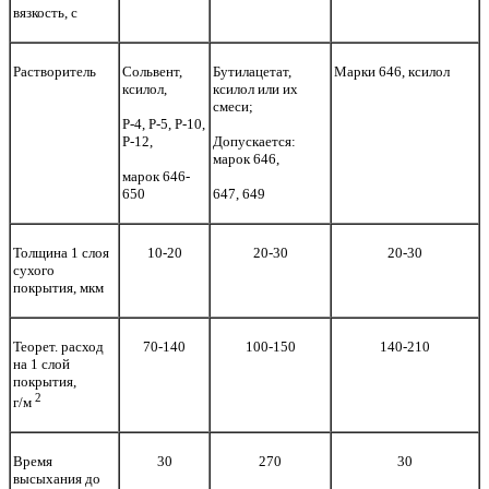
вязкость, с
Растворитель
Сольвент,
Бутилацетат,
Марки 646, ксилол
ксилол,
ксилол или их
смеси;
Р-4, Р-5, Р-10,
Р-12,
Допускается:
марок 646,
марок 646-
650
647, 649
Толщина 1 слоя
10-20
20-30
20-30
сухого
покрытия, мкм
Теорет. расход
70-140
100-150
140-210
на 1 слой
покрытия,
2
г/м
Время
30
270
30
высыхания до