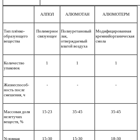
АЛПОЛ
АЛЮМОТАН
АЛЮМОТЕРМ
Тип плёнко-
Полимерное
Полиуретановый
Модифицированная
образующего
связующее
лак,
кремнийорганическая
вещества
отверждаемый
смола
влагой воздуха
Количество
1
1
1
упаковок
Жизнеспособ-
-
-
-
ность после
смешения, ч
Массовая доля
15-23
35-45
35-45
нелетучих
веществ, %
Условная
15-30
15-30
18-30