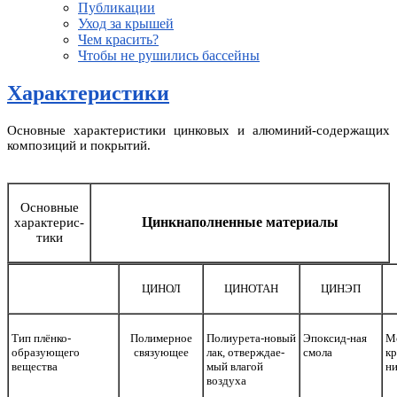
Публикации
Уход за крышей
Чем красить?
Чтобы не рушились бассейны
Характеристики
Основные характеристики цинковых и алюминий-содержащих
композиций и покрытий.
Основные
Цинкнаполненные материалы
характерис-
тики
ЦИНОЛ
ЦИНОТАН
ЦИНЭП
Тип плёнко-
Полимерное
Полиурета-новый
Эпоксид-ная
М
образующего
связующее
лак, отверждае-
смола
кр
вещества
мый влагой
ни
воздуха