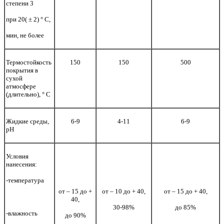
степени 3
при 20(
±
2)
°
С,
мин, не более
Термостойкость
150
150
500
покрытия в
сухой
атмосфере
(длительно),
°
С
Жидкие среды,
6-9
4-11
6-9
рН
Условия
нанесения:
-температура
от – 15 до +
от – 10 до + 40,
от – 15 до + 40,
40,
30-98%
до 85%
-влажность
до 90%