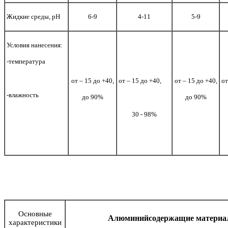
Жидкие среды, рН
6-9
4-11
5-9
Условия нанесения:
-температура
от – 15 до +40,
от – 15 до +40,
от – 15 до +40,
от
-влажность
до 90%
до 90%
30 - 98%
Основные
Алюминийсодержащие матери
характеристики