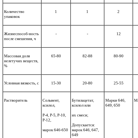
Количество
1
1
2
упаковок
Жизнеспособ-ность
-
-
12
после смешения, ч
Массовая доля
65-80
82-88
80-90
нелетучих веществ,
%
Условная вязкость, с
15-30
20-80
25-55
Растворитель
Сольвент,
Бутилацетат,
Марки 646,
Ма
ксилол,
ксилол или
649, 650
Р-4, Р-5, Р-10,
их смеси;
Р-12,
Допускается:
марок 646-650
марок 646, 647,
649